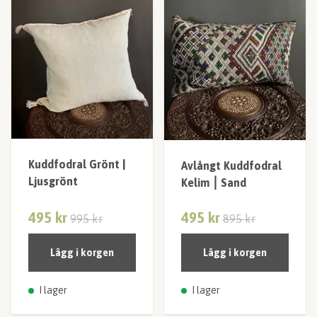
Kuddfodral Grönt |
Avlångt Kuddfodral
Ljusgrönt
Kelim ⎮ Sand
495 kr
495 kr
995 kr
895 kr
Lägg i korgen
Lägg i korgen
I lager
I lager