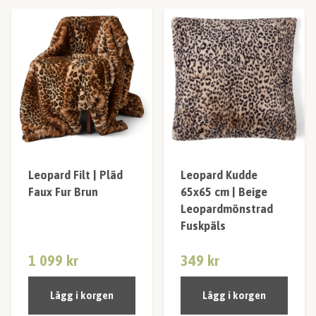
Leopard Filt | Pläd
Leopard Kudde
Faux Fur Brun
65x65 cm | Beige
Leopardmönstrad
Fuskpäls
1 099 kr
349 kr
Lägg i korgen
Lägg i korgen