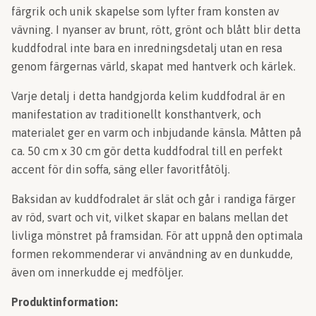
färgrik och unik skapelse som lyfter fram konsten av
vävning. I nyanser av brunt, rött, grönt och blått blir detta
kuddfodral inte bara en inredningsdetalj utan en resa
genom färgernas värld, skapat med hantverk och kärlek.
Varje detalj i detta handgjorda kelim kuddfodral är en
manifestation av traditionellt konsthantverk, och
materialet ger en varm och inbjudande känsla. Måtten på
ca. 50 cm x 30 cm gör detta kuddfodral till en perfekt
accent för din soffa, säng eller favoritfåtölj.
Baksidan av kuddfodralet är slät och går i randiga färger
av röd, svart och vit, vilket skapar en balans mellan det
livliga mönstret på framsidan. För att uppnå den optimala
formen rekommenderar vi användning av en dunkudde,
även om innerkudde ej medföljer.
Produktinformation: