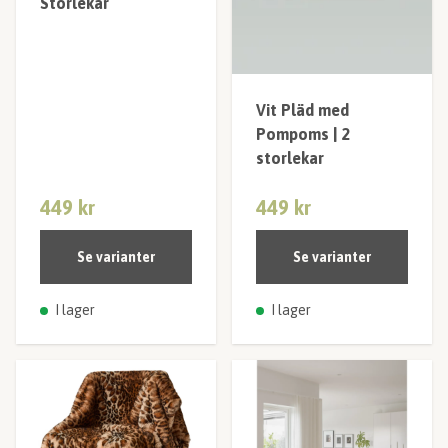
Storlekar
Vit Pläd med
Pompoms | 2
storlekar
449 kr
449 kr
Se varianter
Se varianter
I lager
I lager