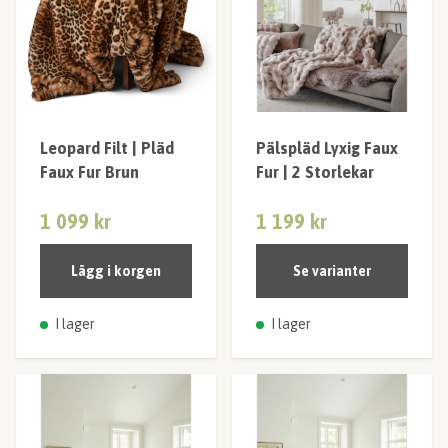
Leopard Filt | Pläd
Pälspläd Lyxig Faux
Faux Fur Brun
Fur | 2 Storlekar
1 099 kr
1 199 kr
Lägg i korgen
Se varianter
I lager
I lager