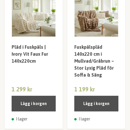
Pläd i Fuskpäls |
Fuskpälspläd
Ivory Vit Faux Fur
140x220 cm i
140x220cm
Mullvad/Gråbrun –
Stor Lyxig Pläd för
Soffa & Säng
1 299 kr
1 199 kr
Lägg i korgen
Lägg i korgen
I lager
I lager