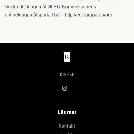
skicka ditt klagomål till EU-Kommissionens
onlineklagomålsportall här -
http://ec.europa.eu/odr
KIFF.SE
Läs mer
Kontakt