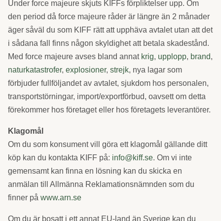
Under force majeure skjuts KIFFs förpliktelser upp. Om
den period då force majeure råder är längre än 2 månader
äger såväl du som KIFF rätt att upphäva avtalet utan att det
i sådana fall finns någon skyldighet att betala skadestånd.
Med force majeure avses bland annat
krig
,
upplopp
,
brand
,
naturkatastrofer
,
explosioner
,
strejk
, nya lagar som
förbjuder fullföljandet av avtalet, sjukdom hos personalen,
transportstörningar, import/exportförbud, oavsett om detta
förekommer hos företaget eller hos företagets leverantörer.
Klagomål
Om du som konsument vill göra ett klagomål gällande ditt
köp kan du kontakta KIFF på:
info@kiff.se
. Om vi inte
gemensamt kan finna en lösning kan du skicka en
anmälan till Allmänna Reklamationsnämnden som du
finner på
www.arn.se
Om du är bosatt i ett annat EU-land än Sverige kan du