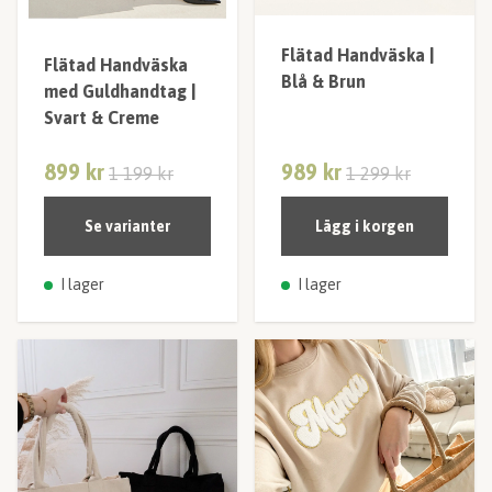
Flätad Handväska |
Flätad Handväska
Blå & Brun
med Guldhandtag |
Svart & Creme
899 kr
989 kr
1 199 kr
1 299 kr
Se varianter
Lägg i korgen
I lager
I lager