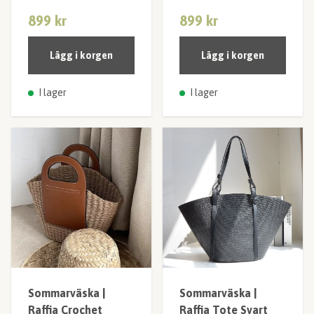
899 kr
899 kr
Lägg i korgen
Lägg i korgen
I lager
I lager
Sommarväska |
Sommarväska |
Raffia Crochet
Raffia Tote Svart