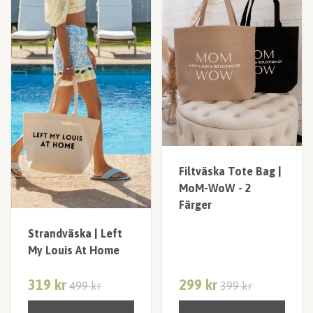
Filtväska Tote Bag |
MoM-WoW - 2
Färger
Strandväska | Left
My Louis At Home
319 kr
299 kr
499 kr
399 kr