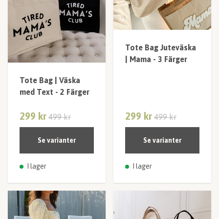
Tote Bag Juteväska
| Mama - 3 Färger
Tote Bag | Väska
med Text - 2 Färger
299 kr
299 kr
499 kr
499 kr
Se varianter
Se varianter
I lager
I lager