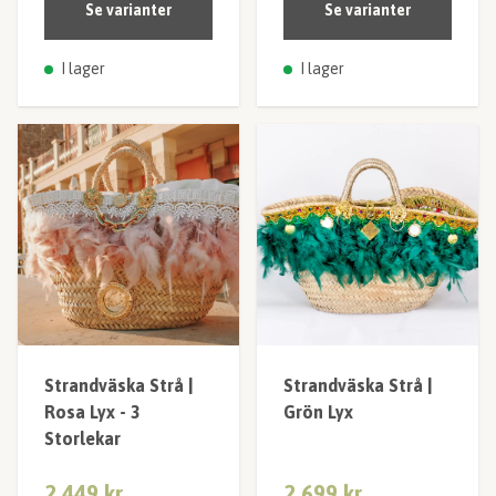
Se varianter
Se varianter
I lager
I lager
Strandväska Strå |
Strandväska Strå |
Rosa Lyx - 3
Grön Lyx
Storlekar
2 449 kr
2 699 kr