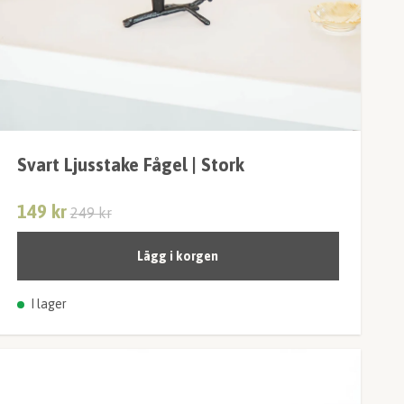
Svart Ljusstake Fågel | Stork
149 kr
249 kr
Lägg i korgen
I lager