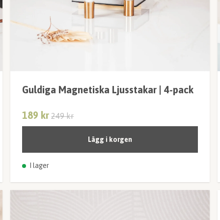
Guldiga Magnetiska Ljusstakar | 4-pack
189 kr
249 kr
Lägg i korgen
I lager