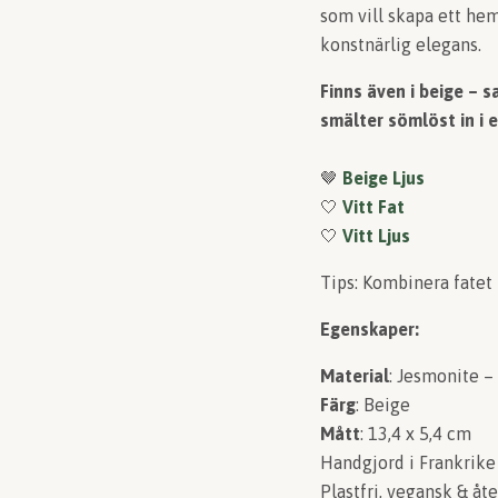
som vill skapa ett he
konstnärlig elegans.
Finns även i beige – s
smälter sömlöst in i 
🤎
Beige Ljus
🤍
Vitt Fat
🤍
Vitt Ljus
Tips: Kombinera fatet
Egenskaper:
Material
: Jesmonite – 
Färg
: Beige
Mått
: 13,4 x 5,4 cm
Handgjord i Frankrike
Plastfri, vegansk & åt