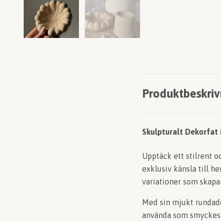
Produktbeskriv
Skulpturalt Dekorfat 
Upptäck ett stilrent o
exklusiv känsla till h
variationer som skapa
Med sin mjukt rundade 
använda som smyckesfat