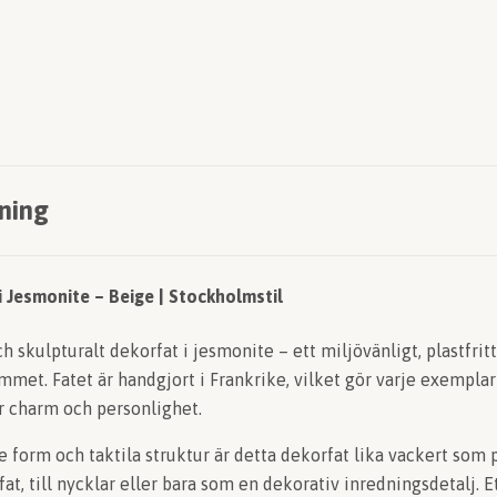
ning
i Jesmonite – Beige | Stockholmstil
ch skulpturalt dekorfat i jesmonite – ett miljövänligt, plastfri
emmet. Fatet är handgjort i Frankrike, vilket gör varje exempl
r charm och personlighet.
form och taktila struktur är detta dekorfat lika vackert som p
, till nycklar eller bara som en dekorativ inredningsdetalj. Et