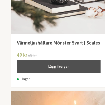
Värmeljushållare Mönster Svart | Scales
49 kr
68 kr
Lägg i korgen
I lager