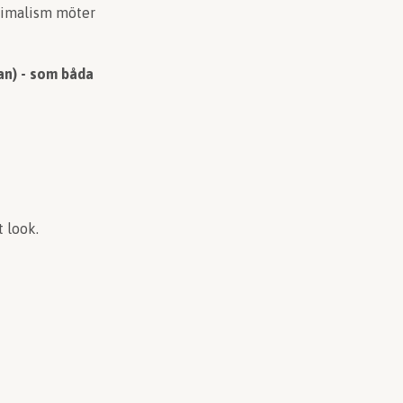
nimalism möter
dan) - som båda
 look.