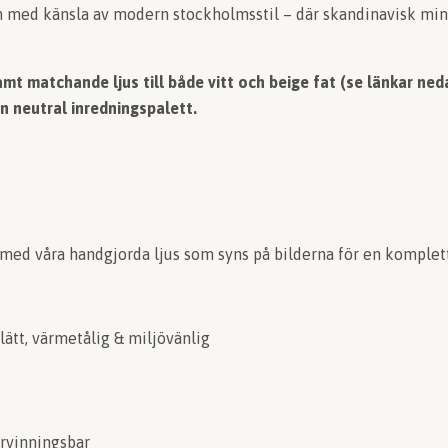
m med känsla av modern stockholmsstil – där skandinavisk mi
amt matchande ljus till både vitt och beige fat (se länkar ne
en neutral inredningspalett.
 med våra handgjorda ljus som syns på bilderna för en komplett
lätt, värmetålig & miljövänlig
ervinningsbar