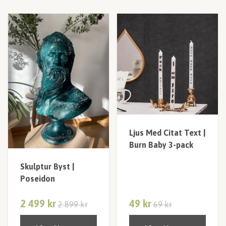
Ljus Med Citat Text |
Burn Baby 3-pack
Skulptur Byst |
Poseidon
2 499 kr
49 kr
2 899 kr
69 kr