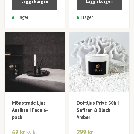
Lägg i korgen
Lägg i korgen
I lager
I lager
Mönstrade Ljus
Doftljus Privé 60h |
Ansikte | Face 6-
Saffran & Black
pack
Amber
69 kr
299 kr
89 kr