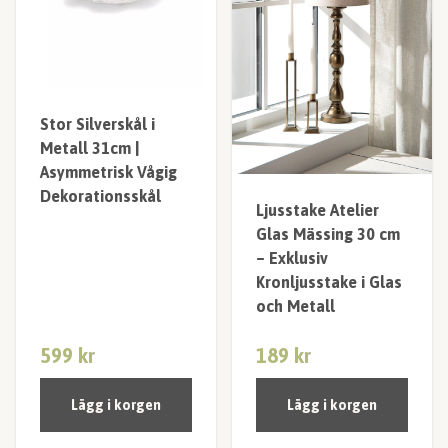
Stor Silverskål i
Metall 31cm |
Asymmetrisk Vågig
Dekorationsskål
Ljusstake Atelier
Glas Mässing 30 cm
– Exklusiv
Kronljusstake i Glas
och Metall
599 kr
189 kr
Lägg i korgen
Lägg i korgen