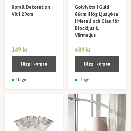
Korall Dekoration
Golvlykta i Guld
Vit | 29cm
86cm |Hög Ljuslykta
i Metall och Glas för
Blockljus &
Värmeljus
149 kr
689 kr
Lägg i korgen
Lägg i korgen
I lager
I lager