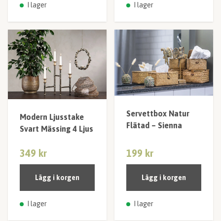
I lager
I lager
Servettbox Natur
Modern Ljusstake
Flätad – Sienna
Svart Mässing 4 Ljus
349 kr
199 kr
Lägg i korgen
Lägg i korgen
I lager
I lager