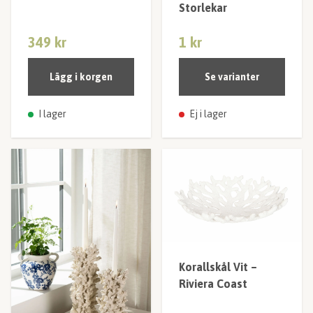
Storlekar
349 kr
1 kr
Lägg i korgen
Se varianter
I lager
Ej i lager
Korallskål Vit –
Riviera Coast