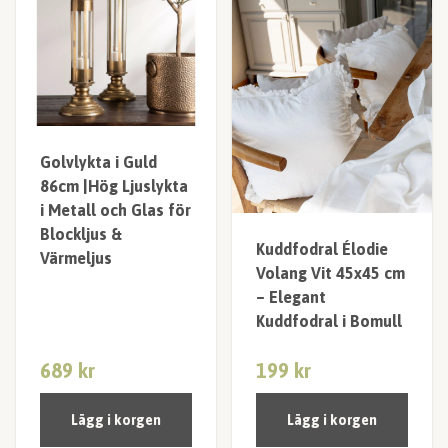
Golvlykta i Guld
86cm |Hög Ljuslykta
i Metall och Glas för
Blockljus &
Kuddfodral Élodie
Värmeljus
Volang Vit 45x45 cm
– Elegant
Kuddfodral i Bomull
689 kr
199 kr
Lägg i korgen
Lägg i korgen