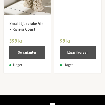
Korall Ljusstake Vit
– Riviera Coast
399 kr
99 kr
Se varianter
Lägg i korgen
I lager
I lager