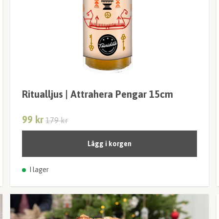
Ritualljus | Attrahera Pengar 15cm
99 kr
179 kr
Lägg i korgen
I lager