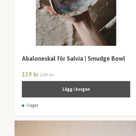
Abaloneskal för Salvia | Smudge Bowl
119 kr
149 kr
Lägg i korgen
I lager