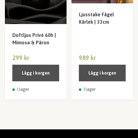
Ljusstake Fågel
Kärlek | 33cm
Doftljus Privé 60h |
Mimosa & Päron
299 kr
989 kr
Lägg i korgen
Lägg i korgen
I lager
I lager