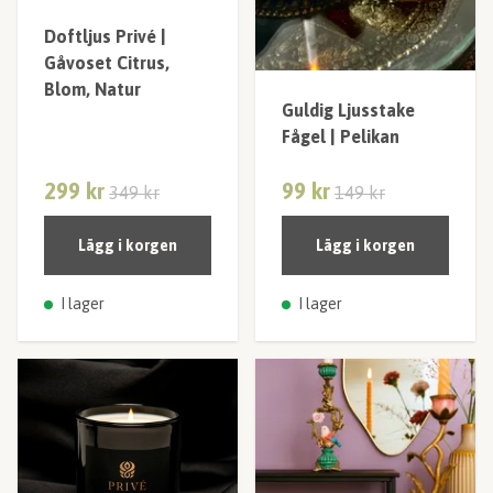
Doftljus Privé |
Gåvoset Citrus,
Blom, Natur
Guldig Ljusstake
Fågel | Pelikan
299 kr
99 kr
349 kr
149 kr
Lägg i korgen
Lägg i korgen
I lager
I lager