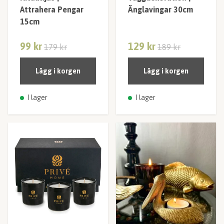
Attrahera Pengar
Änglavingar 30cm
15cm
99 kr
129 kr
179 kr
189 kr
Lägg i korgen
Lägg i korgen
I lager
I lager