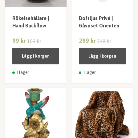
Rökelsehållare |
Doftljus Privé |
Hand Backflow
Gåvoset Orienten
99 kr
299 kr
109 kr
349 kr
Lägg i korgen
Lägg i korgen
I lager
I lager