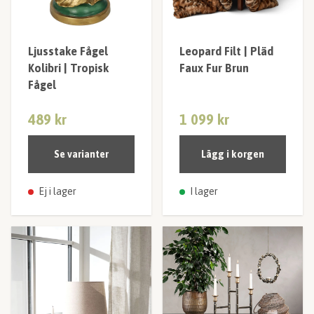
Ljusstake Fågel
Leopard Filt | Pläd
Kolibri | Tropisk
Faux Fur Brun
Fågel
489 kr
1 099 kr
Se varianter
Lägg i korgen
Ej i lager
I lager