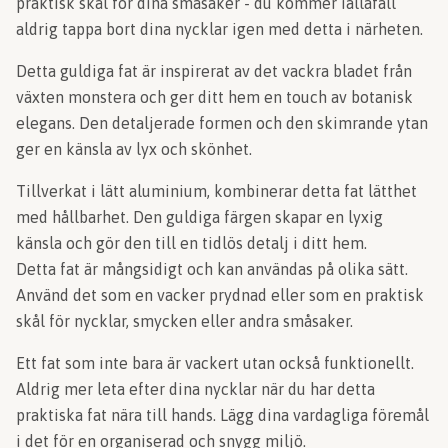
praktisk skål för dina småsaker - du kommer iallafall
aldrig tappa bort dina nycklar igen med detta i närheten.
Detta guldiga fat är inspirerat av det vackra bladet från
växten monstera och ger ditt hem en touch av botanisk
elegans. Den detaljerade formen och den skimrande ytan
ger en känsla av lyx och skönhet.
Tillverkat i lätt aluminium, kombinerar detta fat lätthet
med hållbarhet. Den guldiga färgen skapar en lyxig
känsla och gör den till en tidlös detalj i ditt hem.
Detta fat är mångsidigt och kan användas på olika sätt.
Använd det som en vacker prydnad eller som en praktisk
skål för nycklar, smycken eller andra småsaker.
Ett fat som inte bara är vackert utan också funktionellt.
Aldrig mer leta efter dina nycklar när du har detta
praktiska fat nära till hands. Lägg dina vardagliga föremål
i det för en organiserad och snygg miljö.