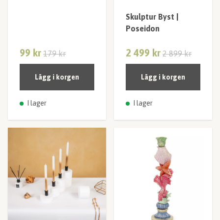
Skulptur Byst |
Poseidon
99 kr
2 499 kr
179 kr
2 899 kr
Lägg i korgen
Lägg i korgen
I lager
I lager