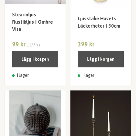
Stearinljus
Ljusstake Havets
Rustikljus | Ombre
Läckerheter | 30cm
Vita
99 kr
399 kr
119 kr
Lägg i korgen
Lägg i korgen
I lager
I lager