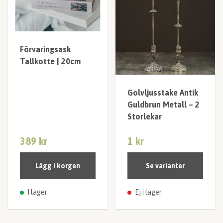
Förvaringsask
Tallkotte | 20cm
Golvljusstake Antik
Guldbrun Metall – 2
Storlekar
389 kr
1 kr
Lägg i korgen
Se varianter
I lager
Ej i lager