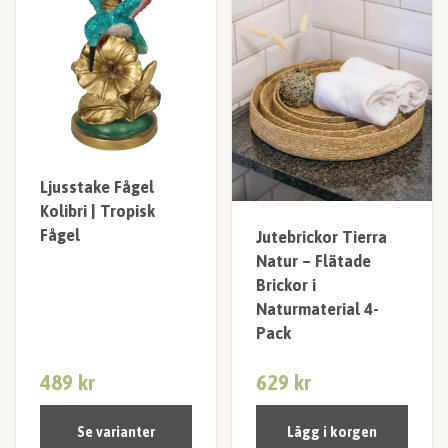
Ljusstake Fågel
Kolibri | Tropisk
Fågel
Jutebrickor Tierra
Natur – Flätade
Brickor i
Naturmaterial 4-
Pack
489 kr
629 kr
Se varianter
Lägg i korgen