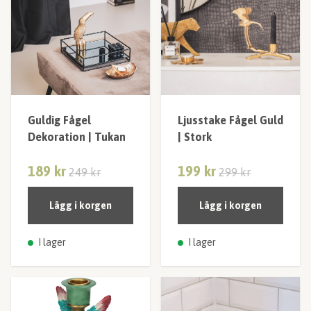
Guldig Fågel
Ljusstake Fågel Guld
Dekoration | Tukan
| Stork
189 kr
199 kr
249 kr
299 kr
Lägg i korgen
Lägg i korgen
I lager
I lager