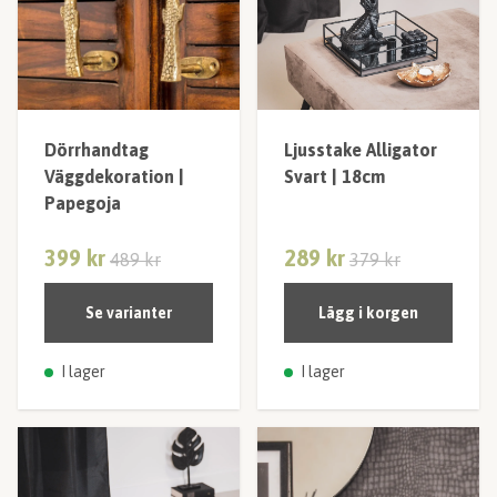
Dörrhandtag
Ljusstake Alligator
Väggdekoration |
Svart | 18cm
Papegoja
399 kr
289 kr
489 kr
379 kr
Se varianter
Lägg i korgen
I lager
I lager