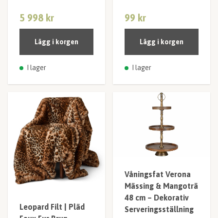
5 998 kr
99 kr
Lägg i korgen
Lägg i korgen
I lager
I lager
Våningsfat Verona
Mässing & Mangoträ
48 cm – Dekorativ
Leopard Filt | Pläd
Serveringsställning