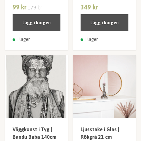
99 kr
349 kr
179 kr
Lägg i korgen
Lägg i korgen
I lager
I lager
Väggkonst i Tyg |
Ljusstake i Glas |
Bandu Baba 140cm
Rökgrå 21 cm