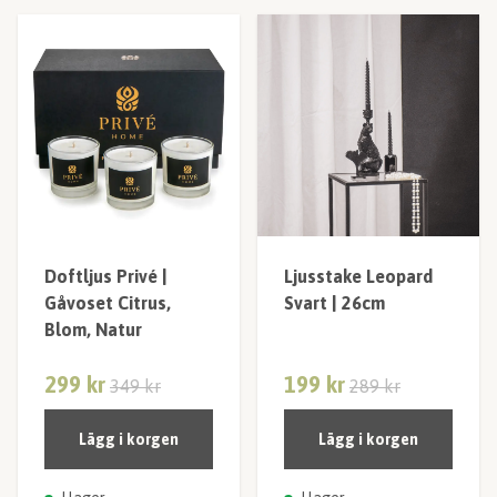
Doftljus Privé |
Ljusstake Leopard
Gåvoset Citrus,
Svart | 26cm
Blom, Natur
299 kr
199 kr
349 kr
289 kr
Lägg i korgen
Lägg i korgen