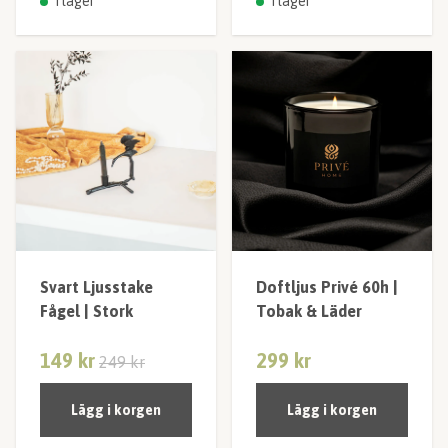
I lager
I lager
Svart Ljusstake
Doftljus Privé 60h |
Fågel | Stork
Tobak & Läder
149 kr
299 kr
249 kr
Lägg i korgen
Lägg i korgen