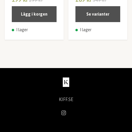
299 kr
349 kr
Lägg i korgen
Se varianter
I lager
I lager
KIFF.SE