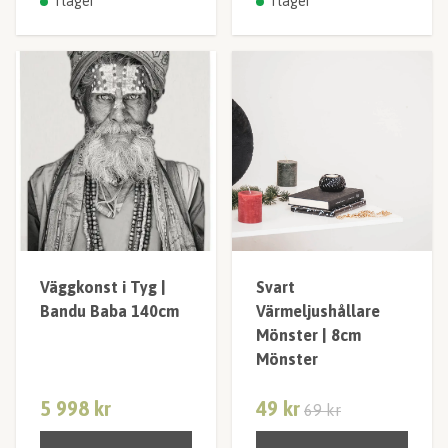
I lager
I lager
Väggkonst i Tyg |
Svart
Bandu Baba 140cm
Värmeljushållare
Mönster | 8cm
Mönster
5 998 kr
49 kr
69 kr