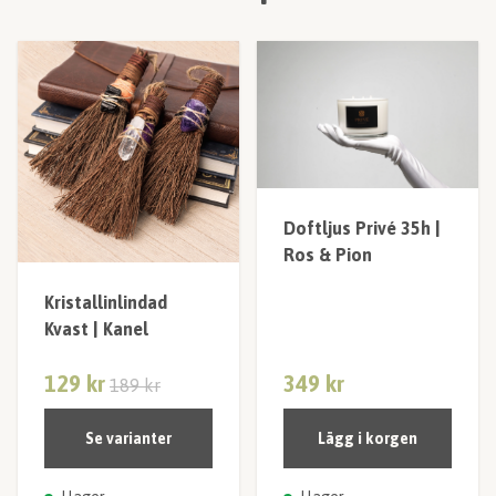
Doftljus Privé 35h |
Ros & Pion
Kristallinlindad
Kvast | Kanel
129 kr
349 kr
189 kr
Se varianter
Lägg i korgen