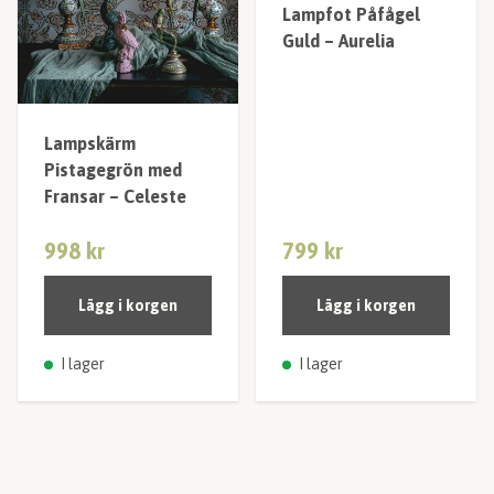
Lampfot Påfågel
Guld – Aurelia
Lampskärm
Pistagegrön med
Fransar – Celeste
998 kr
799 kr
Lägg i korgen
Lägg i korgen
I lager
I lager