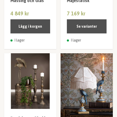
Mässing och Glas
Majestätisk
4 849 kr
7 169 kr
Lägg i korgen
Se varianter
I lager
I lager