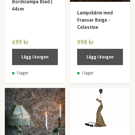
Bordslampa Blad |
64cm
Lampskärm med
Fransar Beige -
Celestine
699 kr
998 kr
Lägg i korgen
Lägg i korgen
I lager
I lager