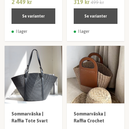
2 449 kr
319 kr
499 kr
Se varianter
Se varianter
I lager
I lager
Sommarväska |
Sommarväska |
Raffia Tote Svart
Raffia Crochet