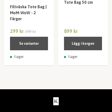
Tote Bag 50 cm
Filtväska Tote Bag |
MoM-WoW - 2
Färger
299 kr
899 kr
399 kr
Se varianter
Lägg i korgen
I lager
I lager