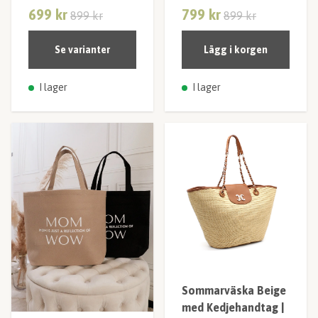
699 kr
799 kr
899 kr
899 kr
Se varianter
Lägg i korgen
I lager
I lager
Sommarväska Beige
med Kedjehandtag |