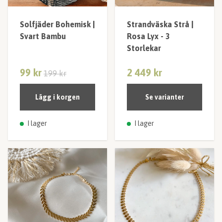
Solfjäder Bohemisk |
Strandväska Strå |
Svart Bambu
Rosa Lyx - 3
Storlekar
99 kr
2 449 kr
199 kr
Lägg i korgen
Se varianter
I lager
I lager