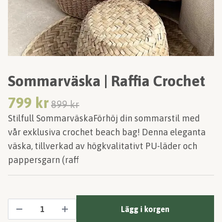
Sommarväska | Raffia Crochet
799 kr
899 kr
Stilfull SommarväskaFörhöj din sommarstil med
vår exklusiva crochet beach bag! Denna eleganta
väska, tillverkad av högkvalitativt PU-läder och
pappersgarn (raff
Lägg i korgen