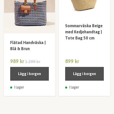
Sommarväska Beige
med Kedjehandtag |
Tote Bag 50 cm
Flätad Handväska |
Blå & Brun
989 kr
899 kr
1 299 kr
Lägg i korgen
Lägg i korgen
I lager
I lager