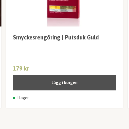
Smyckesrengöring | Putsduk Guld
179 kr
Lägg i korgen
I lager