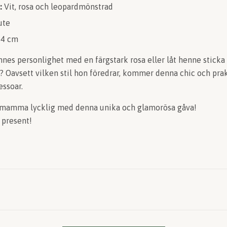
:
Vit, rosa och leopardmönstrad
ute
14 cm
nnes personlighet med en färgstark rosa eller låt henne stick
 Oavsett vilken stil hon föredrar, kommer denna chic och prakt
essoar.
in mamma lycklig med denna unika och glamorösa gåva!
 present!