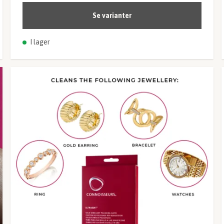
Se varianter
I lager