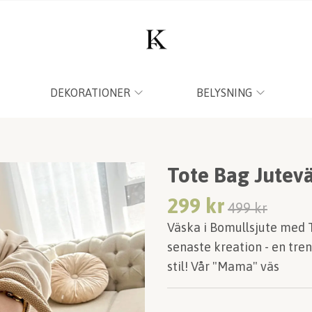
DEKORATIONER
BELYSNING
Tote Bag Jutevä
299 kr
499 kr
Väska i Bomullsjute med 
senaste kreation - en tre
stil! Vår "Mama" väs