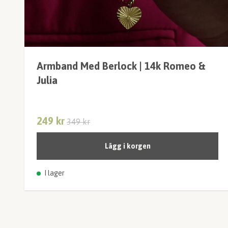
Armband Med Berlock | 14k Romeo &
Julia
249 kr
349 kr
Lägg i korgen
I lager