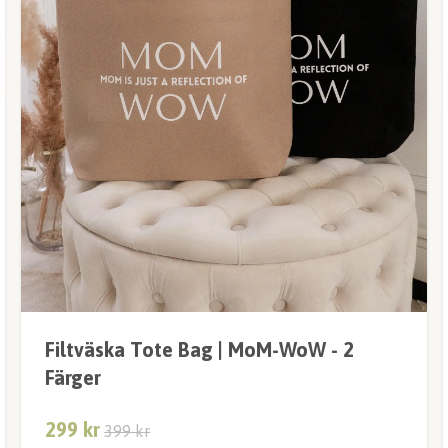
Filtväska Tote Bag | MoM-WoW - 2
Färger
299 kr
399 kr